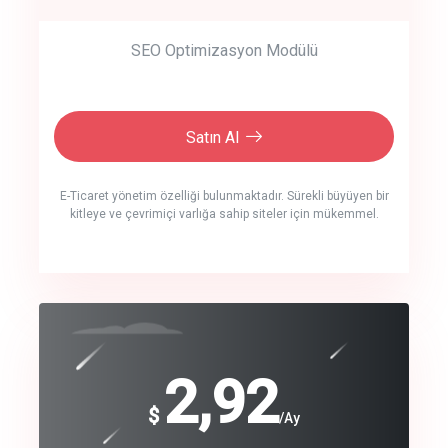
SEO Optimizasyon Modülü
Satın Al
E-Ticaret yönetim özelliği bulunmaktadır. Sürekli büyüyen bir
kitleye ve çevrimiçi varlığa sahip siteler için mükemmel.
crm auto cync
click to call back
240
2,92
$
$
/year
/Ay
track energy costs