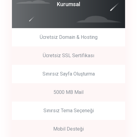
Coroprate
Kurumsal
predictive dialing
Ücretsiz Domain & Hosting
Get Started
Ücretsiz SSL Sertifikası
Start by trying our service for 30 days free trial no credit card
required.
Sınırsız Sayfa Oluşturma
5000 MB Mail
Sınırsız Tema Seçeneği
Mobil Desteği