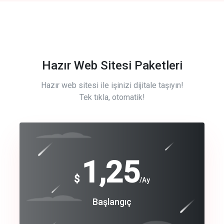
Hazır Web Sitesi Paketleri
Hazır web sitesi ile işinizi dijitale taşıyın!
Tek tıkla, otomatik!
Free
1,25
$
/Ay
Basic
Başlangıç