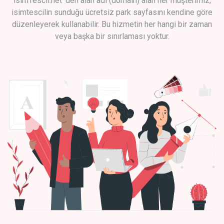
isimTescil.net 'den alan adı (domain) alan her müşterimiz,
isimtescilin sunduğu ücretsiz park sayfasını kendine göre
düzenleyerek kullanabilir. Bu hizmetin her hangi bir zaman
veya başka bir sınırlaması yoktur.