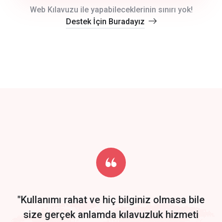
crm auto cync
Web Kılavuzu ile yapabileceklerinin sınırı yok!
Destek İçin Buradayız
click to call back
track energy costs
predictive dialing
Get Started
Start by trying our service for 30 days free trial no credit card
required.
"Kullanımı rahat ve hiç bilginiz olmasa bile
size gerçek anlamda kılavuzluk hizmeti